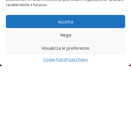
caratteristiche e funzioni.
Accetta
Nega
Visualizza le preferenze
Indirizzo:
Via Puini, 97, 57128 Livorno
Cookie Policy
Privacy Policy
Telefono:
+39 0586 692046
Mobile:
+39 335 575 8275
Email:
caciaiainbanditella@gmail.com
P.IVA:
IT01735640490
La Caciaia
Il menù
La musica
Eventi privati