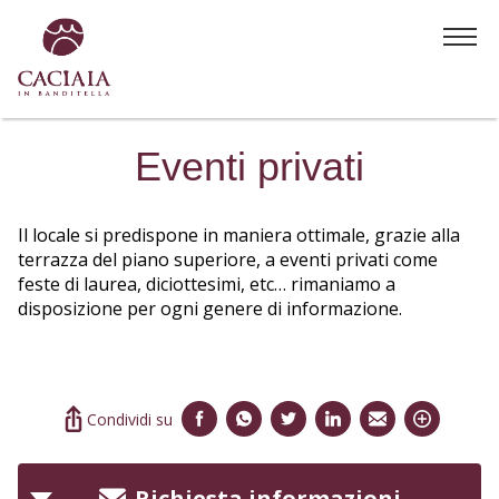
La Caciaia
Eventi privati
Il menù
Il locale si predispone in maniera ottimale, grazie alla
La musica
terrazza del piano superiore, a eventi privati come
feste di laurea, diciottesimi, etc… rimaniamo a
disposizione per ogni genere di informazione.
Novità
Eventi privati
Condividi su
Contatti
Richiesta informazioni